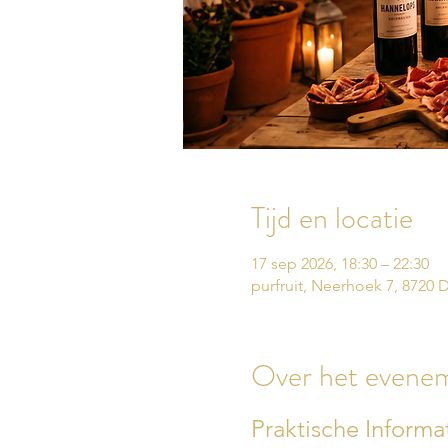
Tijd en locatie
17 sep 2026, 18:30 – 22:30
purfruit, Neerhoek 7, 8720
Over het evene
Praktische Inform