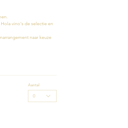
men.
ola vino's de selectie en 
nkenarrangement naar keuze 
Aantal
0