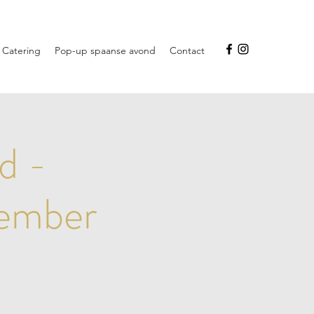
 Catering
Pop-up spaanse avond
Contact
d -
tember