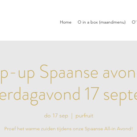
Home
O in a box (maandmenu)
O'
p-up Spaanse avon
rdagavond 17 sep
do 17 sep
  |  
purfruit
Proef het warme zuiden tijdens onze Spaanse All-in Avond!