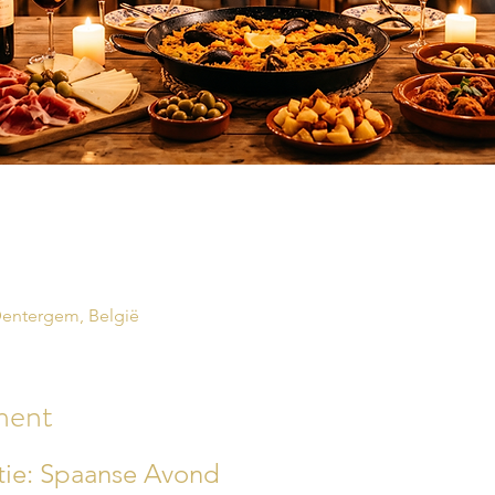
 Dentergem, België
ment
atie: Spaanse Avond