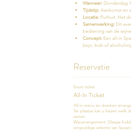
Wanneer:
 Donderdag 17
Tijdstip:
 Aankomst en st
Locatie:
 Purfruit. Het 
Samenwerking:
 Dit ev
bediening van de wijne
Concept:
 Een all-in Sp
(wijn, bob of alcoholvri
Reservatie
Soort ticket
All-In Ticket
All-in menu en dranken arrang
Ter plaatse kan u kiezen welk 
wenst:

Wijnarrangement: Glaasje bubb
zorgvuldige selectie van Spaans