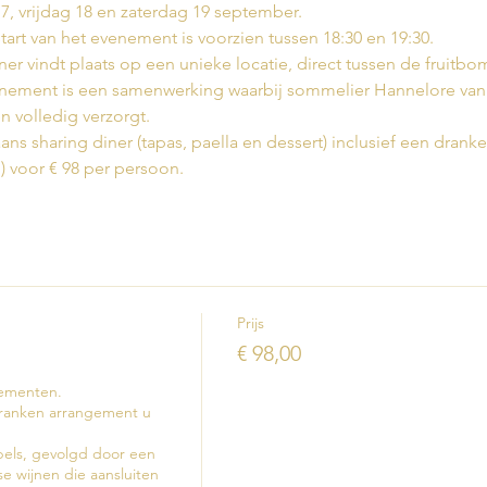
, vrijdag 18 en zaterdag 19 september.
art van het evenement is voorzien tussen 18:30 en 19:30.
diner vindt plaats op een unieke locatie, direct tussen de fruitbo
enement is een samenwerking waarbij sommelier Hannelore van H
n volledig verzorgt.
aans sharing diner (tapas, paella en dessert) inclusief een dra
j) voor € 98 per persoon.
Prijs
€ 98,00
ementen.

dranken arrangement u 
els, gevolgd door een 
e wijnen die aansluiten 