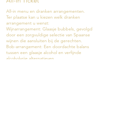
All-In Ticket
All-in menu en dranken arrangementen.

Ter plaatse kan u kiezen welk dranken 
arrangement u wenst:

Wijnarrangement: Glaasje bubbels, gevolgd 
door een zorgvuldige selectie van Spaanse 
wijnen die aansluiten bij de gerechten.

Bob-arrangement: Een doordachte balans 
tussen een glaasje alcohol en verfijnde 
alcoholvrije alternatieven.

Alcoholvrij arrangement: Een volwaardig en 
even luxueus 0.0% arrangement met 
premium alcoholvrije Spaanse bubbel en 
wijnen.
Prijs
€ 98,00
Aantal