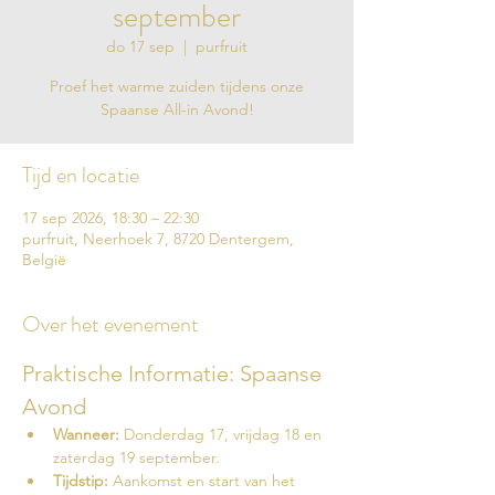
september
do 17 sep
  |  
purfruit
Proef het warme zuiden tijdens onze
Spaanse All-in Avond!
Tijd en locatie
17 sep 2026, 18:30 – 22:30
purfruit, Neerhoek 7, 8720 Dentergem,
België
Over het evenement
Praktische Informatie: Spaanse 
Avond
Wanneer:
 Donderdag 17, vrijdag 18 en 
zaterdag 19 september.
Tijdstip:
 Aankomst en start van het 